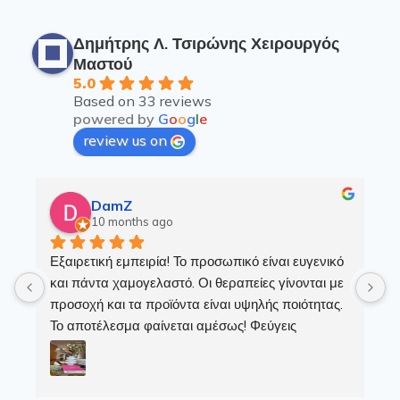
Δημήτρης Λ. Τσιρώνης Χειρουργός
Μαστού
5.0
Based on 33 reviews
powered by
G
o
o
g
l
e
review us on
DamZ
10 months ago
Εξαιρετική εμπειρία! Το προσωπικό είναι ευγενικό  
Ε
και πάντα χαμογελαστό. Οι θεραπείες γίνονται με 
σ
προσοχή και τα προϊόντα είναι υψηλής ποιότητας. 
Το αποτέλεσμα φαίνεται αμέσως! Φεύγεις 
ανανεωμένη, χαλαρή και με ΧΑΜΟΓΕΛΟ!