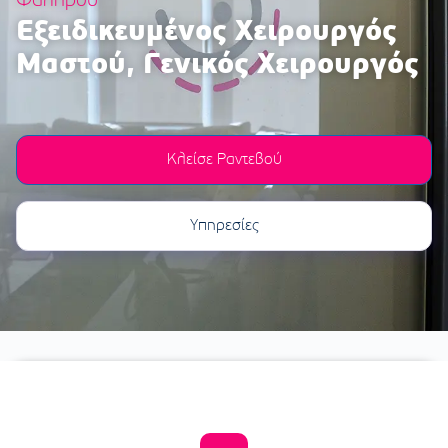
Φαλήρου
Εξειδικευμένος Χειρουργός
Μαστού, Γενικός Χειρουργός
Κλείσε Ραντεβού
Υπηρεσίες