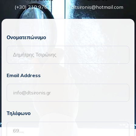
(+30) 210 976 23 29
dltsironis@hotmail.com
Ονοματεπώνυμο
Email Address
Τηλέφωνο