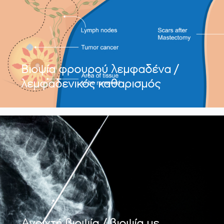
Βιοψία φρουρού λεμφαδένα /
λεμφαδενικός καθαρισμός
Ανοιχτή βιοψία / βιοψία με