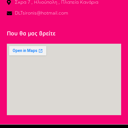
Σκρα 7 , Ηλιούπολη , Πλατεία Κανάρια
DLTsironis@hotmail.com
Που θα μας βρείτε