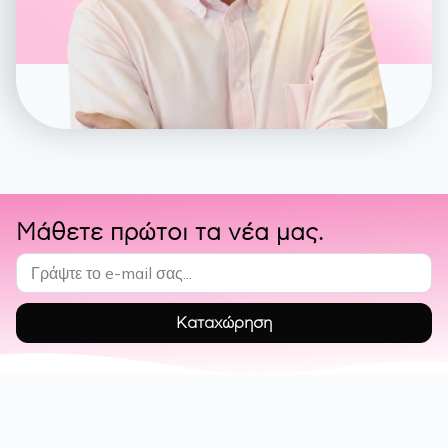
Έχει παρακολουθήσει και συμμετάσχει σε πολλά συνέδρια
σχετικά με τον Καρκίνο του Μαστού και τη Γενική
Χειρουργική, ενώ ακόμη, έχει παρουσιάσει και αρκετές
εργασίες και ανακοινώσεις.
Είναι μέλος της
Ελληνικής Χειρουργικής Εταιρίας
μαστού
.
Όντας εθελοντής συμμετέχει σε πολλές δράσεις, είτε ως
ομιλητής, είτε ως εξεταστής.
Μάθετε πρώτοι τα νέα μας.
Το 2016 Εργάστηκε ως επιμελητής στο Κέντρο Μαστού του
METROPOLITAN HOSPITAL
. Πλέον διατηρεί Ιατρείο στη
περιοχή της Ηλιούπολης και συνεργάζεται με τα
Καταχώρηση
Νοσοκομεία :
Ευγενίδειο θεραπευτήριο , Mediterraneo
hospital , Μητέρα , Ιατρικό παλαιού Φαλήρου