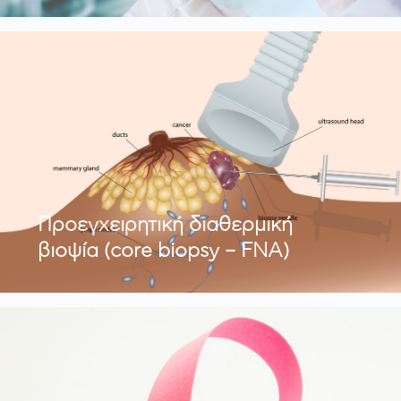
Προεγχειρητική διαθερμική
βιοψία (core biopsy – FNA)