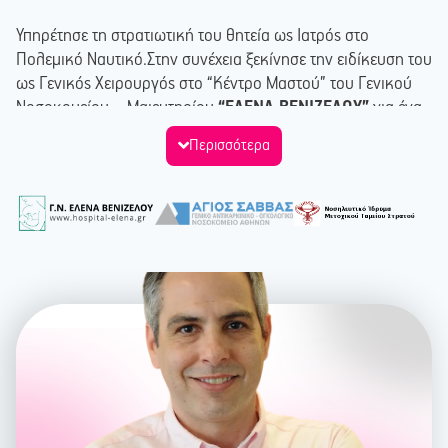
Υπηρέτησε τη στρατιωτική του θητεία ως Ιατρός στο
Πολεμικό Ναυτικό.Στην συνέχεια ξεκίνησε την ειδίκευση του
ως Γενικός Χειρουργός στο “Κέντρο Μαστού” του Γενικού
Νοσοκομείου – Μαιευτηρίου
“ΕΛΕΝΑ ΒΕΝΙΖΕΛΟΥ”
για ένα
έτος, όπου ξεκίνησε και η αγάπη του για τον
Περισσότερα
μαστό.Ακολούθησαν δύο έτη ειδίκευσης στο Αντικαρκινικό
– Ογκολογικό Νοσοκομείο
“Ο ΑΓΙΟΣ ΣΑΒΒΑΣ”
, όπου και
για έξι μήνες συνεχίστηκε η εξειδίκευσή του στη
χειρουργική του μαστού στο
“Κέντρο Μαστού”
.
Ολοκλήρωσε την ειδικότητα του στο
Νοσηλευτικό Ίδρυμα
του Μετοχικού Ταμείου Στρατού – 417 Ν.Ι.Μ.Τ.Σ.
Παράλληλα με την ειδίκευση του παρακολούθησε και
συμμετείχε στην χρήση και λειτουργία συστήματος
στερεοτατικής βιοψίας μαστού
“MAMMOTOME – BLES”
,
στη
“Μονάδα Μαστού” Α’ Προπαιδευτικής Χειρουργικής
Κλινικής ΙΠΠΟΚΡΑΤΕΙΟΥ Γ.Ν.Α.