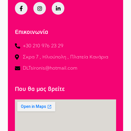
Επικοινωνία
+30 210 976 23 29
Σκρα 7 , Ηλιούπολη , Πλατεία Κανάρια
DLTsironis@hotmail.com
Που θα μας βρείτε