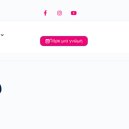
Πάρε μια γνώμη
ύ