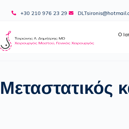
+30 210 976 23 29
DLTsironis@hotmail
Ο Ια
Μεταστατικός 