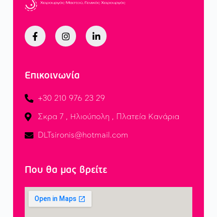
Επικοινωνία
+30 210 976 23 29
Σκρα 7 , Ηλιούπολη , Πλατεία Κανάρια
DLTsironis@hotmail.com
Που θα μας βρείτε