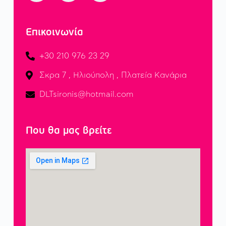
Επικοινωνία
+30 210 976 23 29
Σκρα 7 , Ηλιούπολη , Πλατεία Κανάρια
DLTsironis@hotmail.com
Που θα μας βρείτε