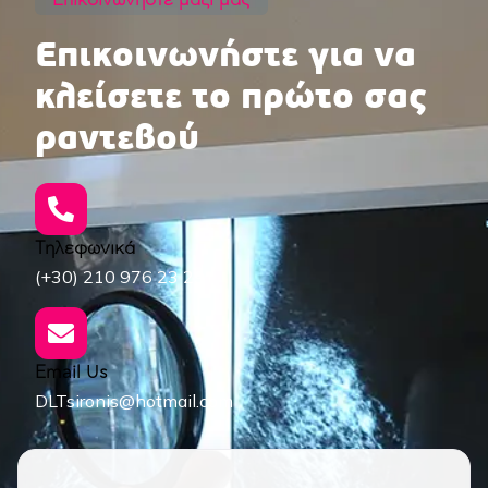
Επικοινωνήστε για να
κλείσετε το πρώτο σας
ραντεβού
Τηλεφωνικά
(+30) 210 976 23 29
Email Us
DLTsironis@hotmail.com