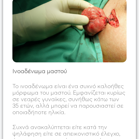
Μη διηθητικός πορογενής καρκίνος του
μαστού (DCIS)
Μεταστατικός καρκίνος μαστού
Καρκίνος του μαστού στην εγκυμοσύνη
Ινοαδένωμα μαστού
Καρκίνος του μαστού στην τρίτη ηλικία
Το ινοαδένωμα είναι ένα συχνό καλοήθες
μόρφωμα του μαστού. Εμφανίζεται κυρίως
σε νεαρές γυναίκες, συνήθως κάτω των
Καρκίνος του μαστού στους άνδρες
35 ετών, αλλά μπορεί να παρουσιαστεί σε
οποιαδήποτε ηλικία.
Μεταθεραπευτική παρακολούθηση
Συχνά ανακαλύπτεται είτε κατά την
ψηλάφηση είτε σε απεικονιστικό έλεγχο,