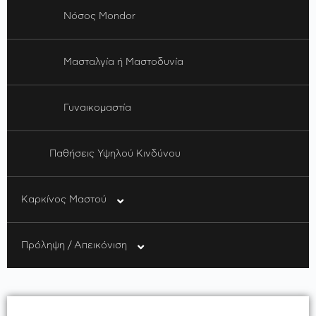
Νόσος Mondor
Μασταλγία ή Μαστοδυνία
Γυναικομαστία
Παθήσεις Υψηλού Κινδύνου
Καρκίνος Μαστού
Πρόληψη / Απεικόνιση
Πως προκαλείται
Γενικά στοιχεία
Πρόληψη